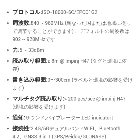
プロトコル:
ISO-18000-6C/EPCC1G2
周波数:
840 ~ 960MHz (異なった国または地域に従っ
て调节することができます) 、デフォルトの周波数は
902 ~ 928MHzです
力:
5 ~ 33dBm
読み取り範囲:
≥ 8m @ impinj H47 (タグと環境に依
存)
書き込み範囲:
0〜300cm (ラベルと環境の影響を受け
ます)
マルチタグ読み取り:
> 200 pcs/sec @ impinj H47
(環境の影響を受けます)
通知:
サウンド,バイブレーター,LED indicatort
接続性:
2.4G/5GデュアルバンドWIFI、Bluetooth
4.2、GNSS 3 in 1 (GPS/Beidou/GLONASS)