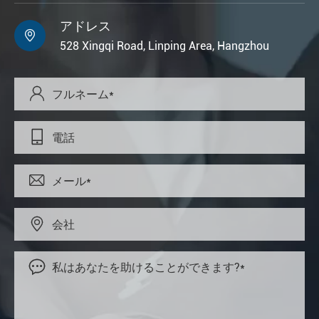
アドレス

528 Xingqi Road, Linping Area, Hangzhou




