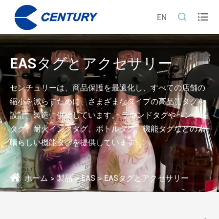


EN
EASタグとアクセサリー
センチュリーは、商品保護を最適化し、すべての店舗の
縮小を減らすために、さまざまなタイプの高品質タグを
設計、製造、供給しています。 ラウンドタグやペンシル
タグ、耐火インクタグ、ボトルタグ、機能タグなどの素
晴らしい機能タグを提供しています...
ホーム
製品
EAS
EASタグとアクセサリー