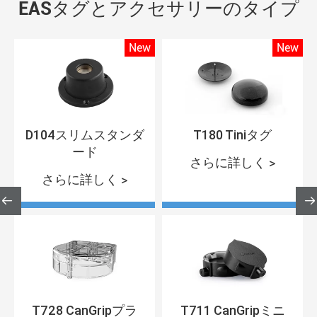
EASタグとアクセサリーのタイプ
w
New
New
D104スリムスタンダ
T180 Tiniタグ
ード
さらに詳しく >
さらに詳しく >


T728 CanGripプラ
T711 CanGripミニ