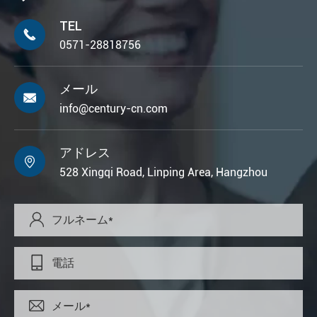
TEL

0571-28818756
メール

info@century-cn.com
アドレス

528 Xingqi Road, Linping Area, Hangzhou


