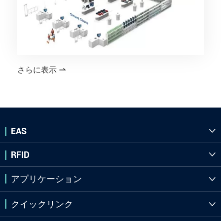
さらに表示

EAS

RFID

アプリケーション

クイックリンク
