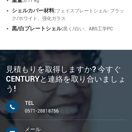
重量:
0.77 kg
シェルカバー材料:
フェイスプレートシェル: ブラッ
ク/ホワイト、强化ガラス
黒/白プレートシェル:
黒く/白い、ABS工学PC
見積もりを取得しますか? 今すぐ
CENTURYと連絡を取り合いましょ
う!
TEL

0571-28818756
メール