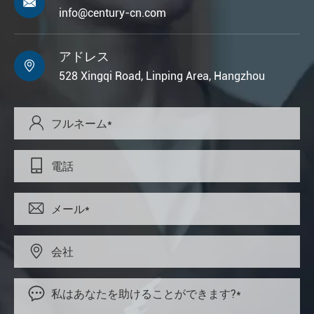

info@century-cn.com
アドレス

528 Xingqi Road, Linping Area, Hangzhou




