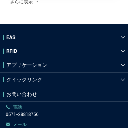
さらに表示

EAS

RFID

アプリケーション

クイックリンク

お問い合わせ
電話

0571-28818756
メール
